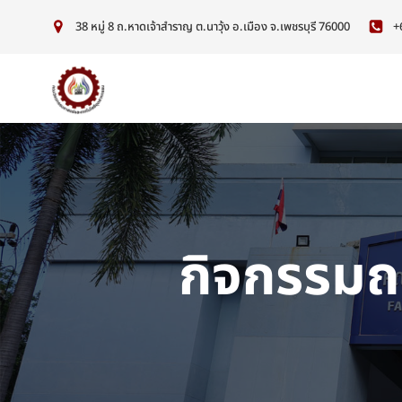
38 หมู่ 8 ถ.หาดเจ้าสำราญ ต.นาวุ้ง อ.เมือง จ.เพชรบุรี 76000
+
กิจกรรมถ