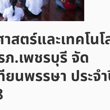
าสตร์และเทคโนโล
ภ.เพชรบุรี จัด
ทียนพรรษา ประจำป
8