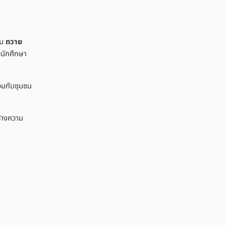
รม
ถวาย
ะนักศึกษา
่วมกับชุมชน
ร้างความ