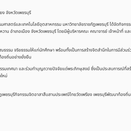
รรมศาสตร์และเทคโนโลยีอุตสาหกรรม มหาวิทยาลัยราชภัฏเพชรบุรี ได้จัดกิจกร
วาน อำเภอเมือง จังหวัดเพชรบุรี โดยมีผู้บริหารคณะ คณาจารย์ เจ้าหน้าที่ แล
ุณธรรม จริยธรรมให้แก่นักศึกษา พร้อมทั้งเป็นการสร้างจิตสำนึกในการมีส่วนร
องถิ่นอย่างยั่งยืน
ธรรมเทศนา และร่วมทำบุญถวายปัจจัยแด่พระภิกษุสงฆ์ ซึ่งเป็นประสบการณ์ที่ส
ใหม่
ชรบุรีกิจกรรมจิตอาสาสืบสานประเพณีไทยวัดเพรียง เพชรบุรีพัฒนาท้องถิ่น