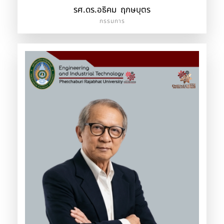
รศ.ดร.อธิคม ฤกษบุตร
กรรมการ