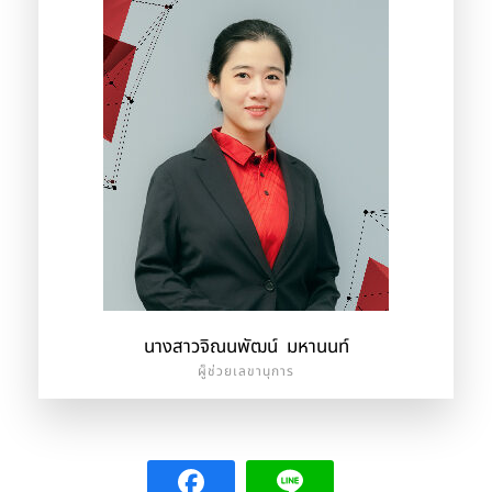
นางสาวจิณนพัฒน์ มหานนท์
ผู็ช่วยเลขานุการ