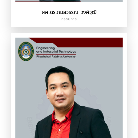
ผศ.ดร.กมลวรรณ วงศ์วุฒิ
กรรมการ