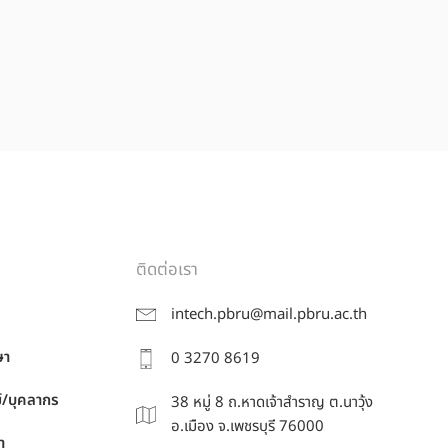
ติดต่อเรา
intech.pbru@mail.pbru.ac.th
ษา
0 3270 8619
์/บุคลากร
38 หมู่ 8 ถ.หาดเจ้าสำราญ ต.นาวุ้ง
อ.เมือง จ.เพชรบุรี 76000
า