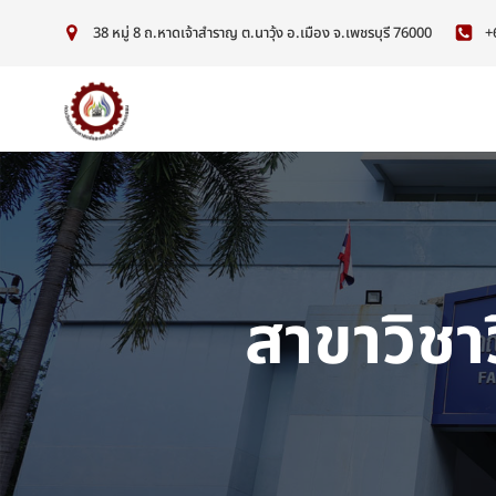
38 หมู่ 8 ถ.หาดเจ้าสำราญ ต.นาวุ้ง อ.เมือง จ.เพชรบุรี 76000
+
สาขาวิช