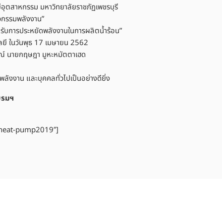
ุตสาหกรรม มหาวิทยาลัยราชภัฏเพชรบุรี
ศวกรรมพลังงาน”
หรับการประหยัดพลังงานในการผลิตน้ำร้อน”
ลยี ในวันพุธ 17 เมษายน 2562
ารณ์ นายกฤษฎา มูหะหมัตตาเฮด
ลังงาน และบุคคลทั่วไปเป็นอย่างดียิ่ง
บรมฯ
-heat-pump2019″]