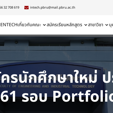
66 32 708 619
intech.pbru@mail.pbru.ac.th
ENTECH
เกี่ยวกับคณะ
สมัครเรียน
หลักสูตร
สาขาวิชา
บ
ัครนักศึกษาใหม่ 
61 รอบ Portfolio ค