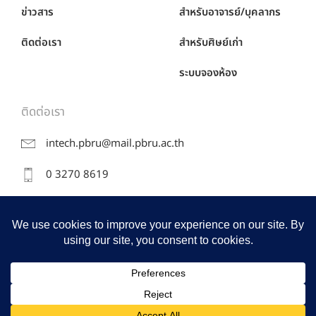
ข่าวสาร
สำหรับอาจารย์/บุคลากร
ติดต่อเรา
สำหรับศิษย์เก่า
ระบบจองห้อง
ติดต่อเรา
intech.pbru@mail.pbru.ac.th
0 3270 8619
38 หมู่ 8 ถ.หาดเจ้าสำราญ ต.นาวุ้ง อ.เมือง จ.เพชรบุรี
76000
Copyright ©2017 คณะวิศวกรรมศาสตร์และเทคโนโลยีอุตสาหกรรม ม.ราชภัฏเพชรบุรี All
rights reserved.