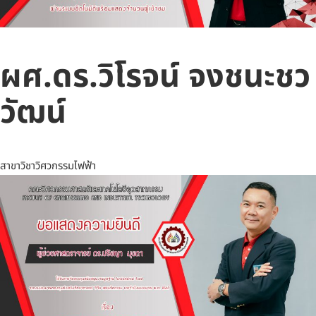
ผศ.ดร.วิโรจน์ จงชนะชว
วัฒน์
สาขาวิชาวิศวกรรมไฟฟ้า