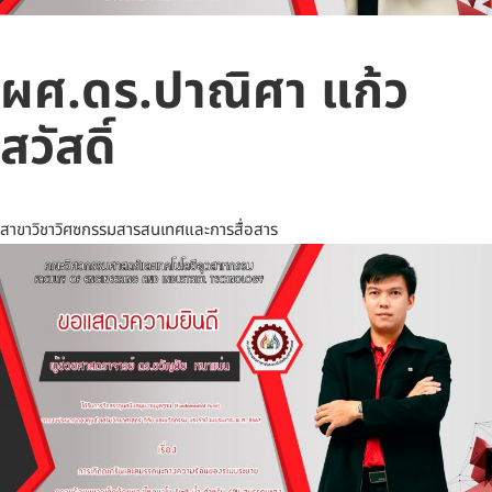
ผศ.ดร.ปาณิศา แก้ว
สวัสดิ์
สาขาวิชาวิศซกรรมสารสนเทศและการสื่อสาร